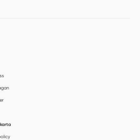
ss
rågan
er
karta
policy