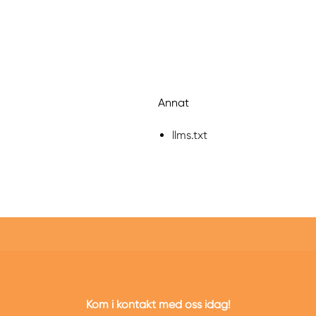
Annat
llms.txt
Kom i kontakt med oss idag!