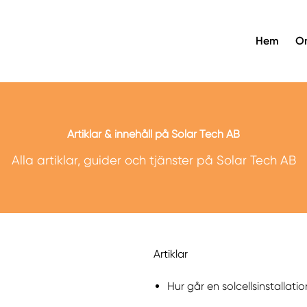
Hem
O
Artiklar & innehåll på Solar Tech AB
Alla artiklar, guider och tjänster på Solar Tech AB
Artiklar
Hur går en solcellsinstallation